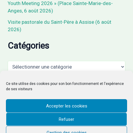
Youth Meeting 2026 » (Place Sainte-Marie-des-
Anges, 6 août 2026)
Visite pastorale du Saint-Père à Assise (6 août
2026)
Catégories
C
a
t
é
Archives
Ce site utilise des cookies pour son bon fonctionnement et l'expérience
g
de ses visiteurs
o
r
A
i
Accepter les cookies
r
e
c
s
Refuser
h
i
Gestion des cookies
v