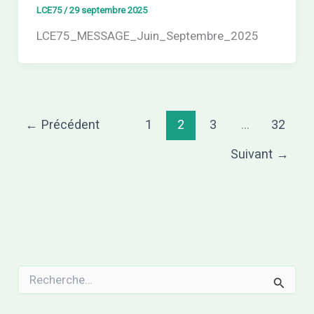
LCE75
/
29 septembre 2025
LCE75_MESSAGE_Juin_Septembre_2025
←
Précédent
1
2
3
…
32
Suivant
→
R
e
c
h